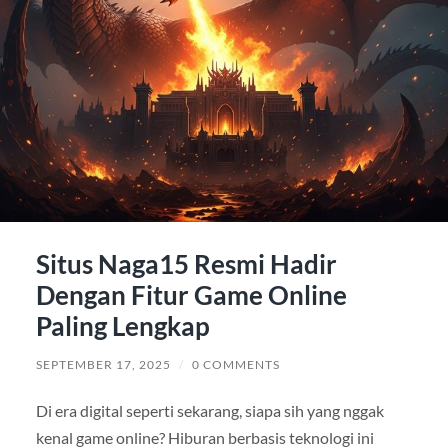
Situs Naga15 Resmi Hadir
Dengan Fitur Game Online
Paling Lengkap
SEPTEMBER 17, 2025
/
0 COMMENTS
Di era digital seperti sekarang, siapa sih yang nggak
kenal game online? Hiburan berbasis teknologi ini