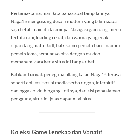
Pertama-tama, mari kita bahas soal tampilannya.
Naga15 mengusung desain modern yang bikin siapa
saja betah main di dalamnya. Navigasi gampang, menu
tertata rapi, loading cepat, dan warna yang enak
dipandang mata. Jadi, baik kamu pemain baru maupun
pemain lama, semuanya bisa dengan mudah
memahami cara kerja situs ini tanpa ribet.
Bahkan, banyak pengguna bilang kalau Naga15 terasa
seperti aplikasi sosial media serba ringan, interaktif,
dan nggak bikin bingung. Intinya, dari sisi pengalaman
pengguna, situs ini jelas dapat nilai plus.
Koleksi Game Lengkap dan Variatif