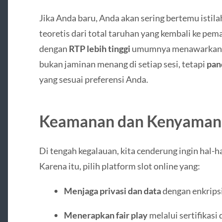
Jika Anda baru, Anda akan sering bertemu istil
teoretis dari total taruhan yang kembali ke pe
dengan
RTP lebih tinggi
umumnya menawarkan pel
bukan jaminan menang di setiap sesi, tetapi
pan
yang sesuai preferensi Anda.
Keamanan dan Kenyamanan
Di tengah kegalauan, kita cenderung ingin hal-h
Karena itu, pilih platform slot online yang:
Menjaga privasi dan data
dengan enkripsi
Menerapkan fair play
melalui sertifikasi