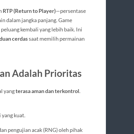
ah
RTP (Return to Player)
—persentase
main dalam jangka panjang. Game
uang kembali yang lebih baik. Ini
duan cerdas
saat memilih permainan
 Adalah Prioritas
al yang
terasa aman dan terkontrol
.
 yang kuat.
 dan pengujian acak (RNG) oleh pihak