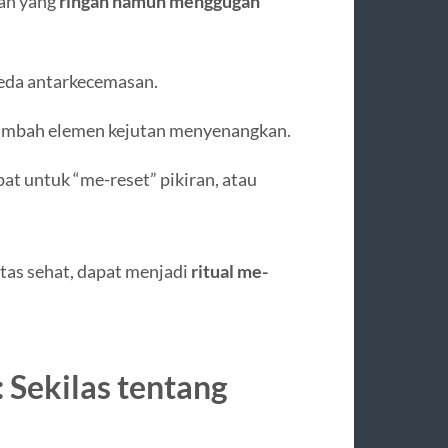
man yang
ringan namun menggugah
eda antarkecemasan.
mbah elemen kejutan menyenangkan.
pat untuk “me-reset” pikiran, atau
tas sehat, dapat menjadi
ritual me-
 Sekilas tentang