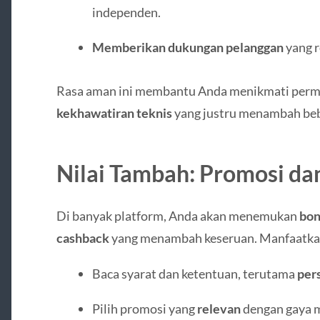
independen.
Memberikan dukungan pelanggan
yang r
Rasa aman ini membantu Anda menikmati perma
kekhawatiran teknis
yang justru menambah beb
Nilai Tambah: Promosi da
Di banyak platform, Anda akan menemukan
bon
cashback
yang menambah keseruan. Manfaatkan
Baca syarat dan ketentuan, terutama
per
Pilih promosi yang
relevan
dengan gaya m