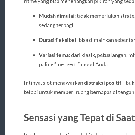
ritme yang bisa menenangkan pikiran yang sedang
Mudah dimulai
: tidak memerlukan strate
sedang terbagi.
Durasi fleksibel
: bisa dimainkan sebenta
Variasi tema
: dari klasik, petualangan, m
paling “mengerti” mood Anda.
Intinya, slot menawarkan
distraksi positif
—buka
tetapi untuk memberi ruang bernapas di tengah
Sensasi yang Tepat di Saa