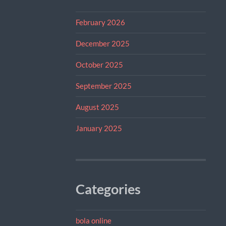
February 2026
December 2025
October 2025
September 2025
August 2025
January 2025
Categories
bola online